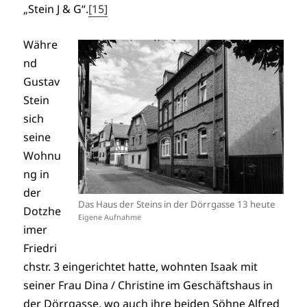
„Stein J & G“.
[15]
Währe
nd
Gustav
Stein
sich
seine
Wohnu
ng in
der
Das Haus der Steins in der Dörrgasse 13 heute
Dotzhe
Eigene Aufnahme
imer
Friedri
chstr. 3 eingerichtet hatte, wohnten Isaak mit
seiner Frau Dina / Christine im Geschäftshaus in
der Dörrgasse, wo auch ihre beiden Söhne Alfred