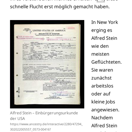
schnelle Flucht erst möglich gemacht haben.
In New York
erging es
Alfred Stein
wie den
meisten
Geflüchteten.
Sie waren
zunächst
arbeitslos
oder auf
kleine Jobs
angewiesen.
Alfred Stein – Einbürgerungsurkunde
Nachdem
der USA
https://www.ancestry.de/interactive/2280/47294_
Alfred Stein
302022005557_0573-00416?