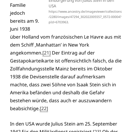
Einbürgerung von Julius Stein in den
Familie
USA
https://www.ancestry.de/imageviewer/collections
jedoch
/2280/images/47294_302022005557_0572-00004?
bereits am 9.
pId=6703963.
Juni 1938
über Holland vom französischen Le Havre aus mit
dem Schiff ‚Manhattan’ in New York
angekommen.
[21]
Der Eintrag auf der
Gestapokarteikarte ist offensichtlich falsch, da die
Zollfahndungsstelle Mainz bereits im Oktober
1938 die Devisenstelle darauf aufmerksam
machte, dass zwei Söhne von Isaak Stein sich in
Amerika befänden und deshalb die Gefahr
bestehen würde, dass auch er auszuwandern
beabsichtige.
[22]
In den USA wurde Julius Stein am 25. September
1942 für den Militärdienst registriert.
[23]
Ob der