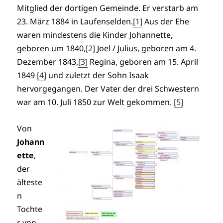
Mitglied der dortigen Gemeinde. Er verstarb am
23. März 1884 in Laufenselden.
[1]
Aus der Ehe
waren mindestens die Kinder Johannette,
geboren um 1840,
[2]
Joel / Julius, geboren am 4.
Dezember 1843,
[3]
Regina, geboren am 15. April
1849
[4]
und zuletzt der Sohn Isaak
hervorgegangen. Der Vater der drei Schwestern
war am 10. Juli 1850 zur Welt gekommen.
[5]
Von
Johann
ette
,
der
älteste
n
Tochte
r von