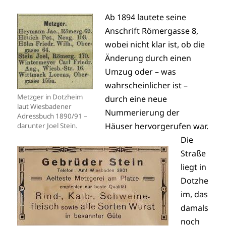
Ab 1894 lautete seine
Anschrift Römergasse 8,
wobei nicht klar ist, ob die
Änderung durch einen
Umzug oder – was
wahrscheinlicher ist –
Metzger in Dotzheim
durch eine neue
laut Wiesbadener
Nummerierung der
Adressbuch 1890/91 –
Häuser hervorgerufen war.
darunter Joel Stein
.
Die
Straße
liegt in
Dotzhe
im, das
damals
noch