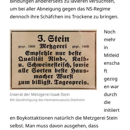
Bindungen andererseits zu lavieren versuchten,
um bei aller Abneigung gegen das NS-Regime
dennoch ihre Schäfchen ins Trockene zu bringen.
Noch
mehr
in
Mitleid
enscha
ft
gezog
en war
durch
Inserat der Metzgerei Isaak Stein
Mit Genehmigung des Heimatmuseums Dotzheim
die
initiiert
en Boykottaktionen natürlich die Metzgerei Stein
selbst. Man muss davon ausgehen, dass