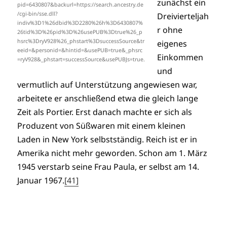
zunächst ein
pid=6430807&backurl=https://search.ancestry.de
/cgi-bin/sse.dll?
Dreivierteljah
indiv%3D1%26dbid%3D2280%26h%3D6430807%
r ohne
26tid%3D%26pid%3D%26usePUB%3Dtrue%26_p
hsrc%3DryV928%26_phstart%3DsuccessSource&tr
eigenes
eeid=&personid=&hintid=&usePUB=true&_phsrc
Einkommen
=ryV928&_phstart=successSource&usePUBJs=true.
und
vermutlich auf Unterstützung angewiesen war,
arbeitete er anschließend etwa die gleich lange
Zeit als Portier. Erst danach machte er sich als
Produzent von Süßwaren mit einem kleinen
Laden in New York selbstständig. Reich ist er in
Amerika nicht mehr geworden. Schon am 1. März
1945 verstarb seine Frau Paula, er selbst am 14.
Januar 1967.
[41]