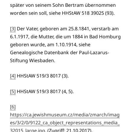
später von seinem Sohn Bertram übernommen
worden sein soll, siehe HHStAW 518 39025 (93).
[3]
Der Vater, geboren am 25.8.1841, verstarb am
6.1.1917, die Mutter, die um 1884 in Bad Homburg
geboren wurde, am 1.10.1914, siehe
Genealogische Datenbank der Paul-Lazarus-
Stiftung Wiesbaden.
[4]
HHStAW 519/3 8017 (3).
[5]
HHStAW 519/3 8017 (4, 5).
[6]
https://ca.jewishmuseum.cz/media/zmarch/imag
es/3/2/0/9122_ca_object_representations_media_
32015_large.jpg
. (Zugriff: 21.10.2017).