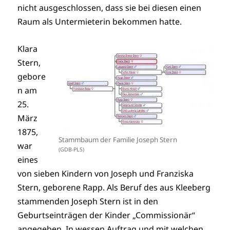
nicht ausgeschlossen, dass sie bei diesen einen
Raum als Untermieterin bekommen hatte.
Klara
Stern,
gebore
n am
25.
März
1875,
Stammbaum der Familie Joseph Stern
war
(GDB-PLS)
eines
von sieben Kindern von Joseph und Franziska
Stern, geborene Rapp. Als Beruf des aus Kleeberg
stammenden Joseph Stern ist in den
Geburtseinträgen der Kinder „Commissionär“
angegeben. In wessen Auftrag und mit welchen