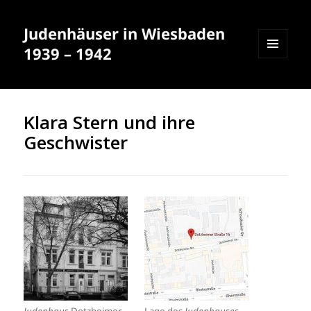
Judenhäuser in Wiesbaden
1939 – 1942
MENÜ
UND
WIDGETS
Klara Stern und ihre
Geschwister
Judenhaus
Dotzheimer
Lage des
Judenhauses