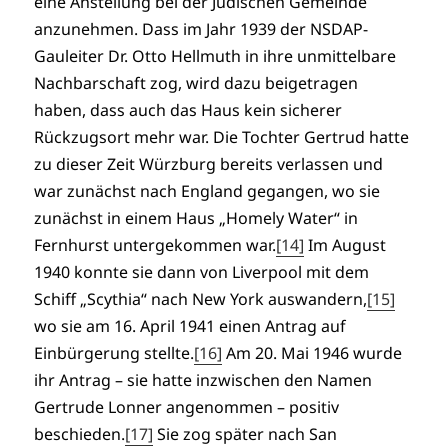
eine Anstellung bei der Jüdischen Gemeinde
anzunehmen. Dass im Jahr 1939 der NSDAP-
Gauleiter Dr. Otto Hellmuth in ihre unmittelbare
Nachbarschaft zog, wird dazu beigetragen
haben, dass auch das Haus kein sicherer
Rückzugsort mehr war. Die Tochter Gertrud hatte
zu dieser Zeit Würzburg bereits verlassen und
war zunächst nach England gegangen, wo sie
zunächst in einem Haus „Homely Water“ in
Fernhurst untergekommen war.
[14]
Im August
1940 konnte sie dann von Liverpool mit dem
Schiff „Scythia“ nach New York auswandern,
[15]
wo sie am 16. April 1941 einen Antrag auf
Einbürgerung stellte.
[16]
Am 20. Mai 1946 wurde
ihr Antrag – sie hatte inzwischen den Namen
Gertrude Lonner angenommen – positiv
beschieden.
[17]
Sie zog später nach San