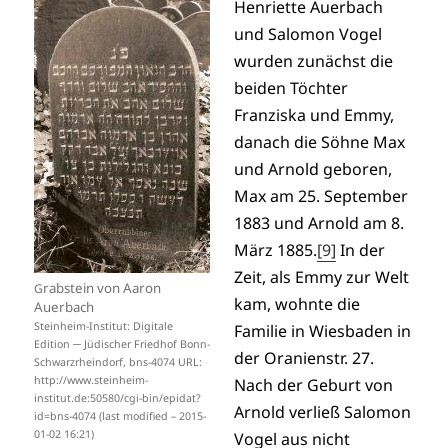
Henriette Auerbach
und Salomon Vogel
wurden zunächst die
beiden Töchter
Franziska und Emmy,
danach die Söhne Max
und Arnold geboren,
Max am 25. September
1883 und Arnold am 8.
März 1885.
[9]
In der
Zeit, als Emmy zur Welt
rabstein von Aaron
G
kam, wohnte die
Auerbach
Steinheim-Institut: Digitale
Familie in Wiesbaden in
Edition ─ Jüdischer Friedhof Bonn-
der Oranienstr. 27.
Schwarzrheindorf, bns-4074 URL:
http://www.steinheim-
Nach der Geburt von
institut.de:50580/cgi-bin/epidat?
Arnold verließ Salomon
id=bns-4074 (last modified – 2015-
01-02 16:21)
Vogel aus nicht