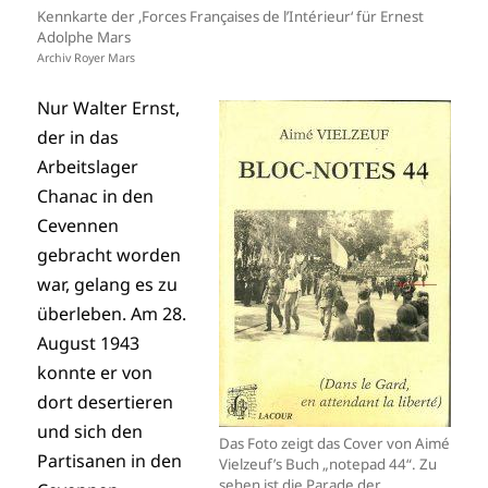
Kennkarte der ‚Forces Françaises de l’Intérieur‘ für Ernest
Adolphe Mars
Archiv Royer Mars
Nur Walter Ernst,
der in das
Arbeitslager
Chanac in den
Cevennen
gebracht worden
war, gelang es zu
überleben. Am 28.
August 1943
konnte er von
dort desertieren
und sich den
Das Foto zeigt das Cover von Aimé
Partisanen in den
Vielzeuf’s Buch „notepad 44“. Zu
sehen ist
die Parade der