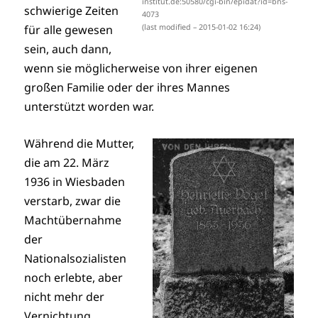
institut.de:50580/cgi-bin/epidat?id=bns-
schwierige Zeiten
4073
für alle gewesen
(last modified – 2015-01-02 16:24)
sein, auch dann,
wenn sie möglicherweise von ihrer eigenen
großen Familie oder der ihres Mannes
unterstützt worden war.
Während die Mutter,
die am 22. März
1936 in Wiesbaden
verstarb, zwar die
Machtübernahme
der
Nationalsozialisten
noch erlebte, aber
nicht mehr der
Vernichtung