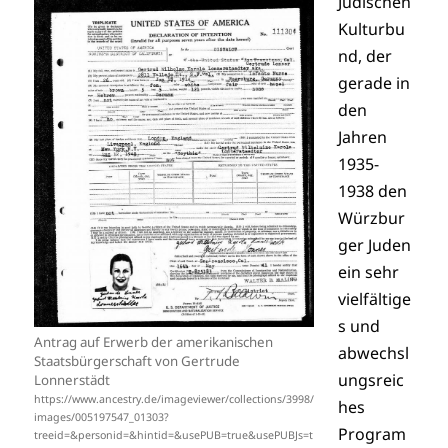
Jüdischen
Kulturbu
nd, der
gerade in
den
Jahren
1935-
1938 den
Würzbur
ger Juden
ein sehr
vielfältige
s und
Antrag auf Erwerb der amerikanischen
abwechsl
Staatsbürgerschaft von Gertrude
ungsreic
Lonnerstädt
https://www.ancestry.de/imageviewer/collections/3998/
hes
images/005197547_01303?
Program
treeid=&personid=&hintid=&usePUB=true&usePUBJs=t