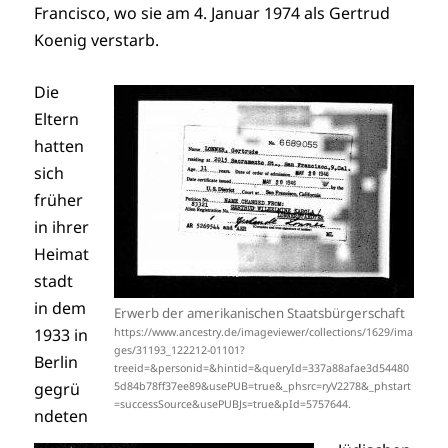
Francisco, wo sie am 4. Januar 1974 als Gertrud
Koenig verstarb.
Die
Eltern
hatten
sich
früher
in ihrer
Heimat
stadt
in dem
Erwerb der amerikanischen Staatsbürgerschaft
1933 in
https://www.ancestry.de/imageviewer/collections/1629/ima
ges/31193_122212-01101?
Berlin
treeid=&personid=&hintid=&queryId=337a88afae3d54480
gegrü
5d84b78ff37ee89&usePUB=true&_phsrc=ryV2278&_phstart
=successSource&usePUBJs=true&pId=5757644.
ndeten