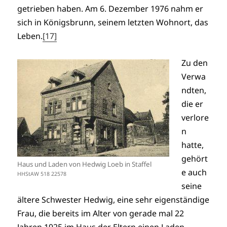
getrieben haben. Am 6. Dezember 1976 nahm er
sich in Königsbrunn, seinem letzten Wohnort, das
Leben.
[17]
Zu den
Verwa
ndten,
die er
verlore
n
hatte,
gehört
Haus und Laden von Hedwig Loeb in Staffel
e auch
HHStAW 518 22578
seine
ältere Schwester Hedwig, eine sehr eigenständige
Frau, die bereits im Alter von gerade mal 22
Jahren 1925 im Haus der Eltern einen Laden