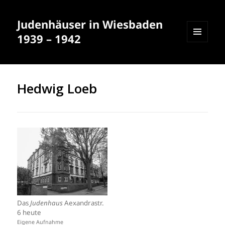
Judenhäuser in Wiesbaden
1939 – 1942
MENÜ
UND
WIDGETS
Hedwig Loeb
Das
Judenhaus
Aexandrastr.
6 heute
Eigene Aufnahme