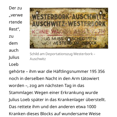
Der zu
„verwe
rtende
Rest“,
zu
dem
auch
Schild am Deportationszug Westerbork –
Julius
Auschwitz
Loeb
gehörte – ihm war die Häftlingsnummer 195 356
noch in derselben Nacht in den Arm tätowiert
worden –, zog am nächsten Tag in das
Stammlager. Wegen einer Erkrankung wurde
Julius Loeb später in das Krankenlager überstellt.
Das rettete ihm und den anderen etwa 1000
Kranken dieses Blocks auf wundersame Weise