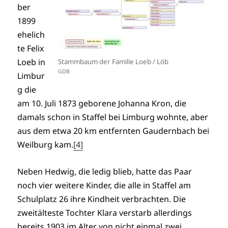
ber
1899
ehelich
te Felix
Loeb in
Stammbaum der Familie Loeb / Löb
GDB
Limbur
g die
am 10. Juli 1873 geborene Johanna Kron, die
damals schon in Staffel bei Limburg wohnte, aber
aus dem etwa 20 km entfernten Gaudernbach bei
Weilburg kam.
[4]
Neben Hedwig, die ledig blieb, hatte das Paar
noch vier weitere Kinder, die alle in Staffel am
Schulplatz 26 ihre Kindheit verbrachten. Die
zweitälteste Tochter Klara verstarb allerdings
bereits 1903 im Alter von nicht einmal zwei