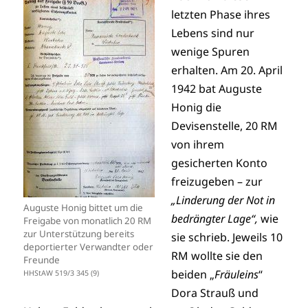
letzten Phase ihres
Lebens sind nur
wenige Spuren
erhalten. Am 20. April
1942 bat Auguste
Honig die
Devisenstelle, 20 RM
von ihrem
gesicherten Konto
freizugeben – zur
„Linderung der Not in
Auguste Honig bittet um die
bedrängter Lage“,
wie
Freigabe von monatlich 20 RM
zur Unterstützung bereits
sie schrieb. Jeweils 10
deportierter Verwandter oder
RM wollte sie den
Freunde
beiden „
Fräuleins
“
HHStAW 519/3 345 (9)
Dora Strauß und