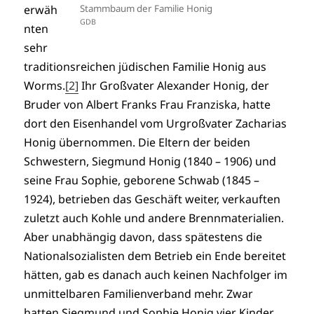
erwäh
Stammbaum der Familie Honig
GDB
nten
sehr
traditionsreichen jüdischen Familie Honig aus
Worms.
[2]
Ihr Großvater Alexander Honig, der
Bruder von Albert Franks Frau Franziska, hatte
dort den Eisenhandel vom Urgroßvater Zacharias
Honig übernommen. Die Eltern der beiden
Schwestern, Siegmund Honig (1840 – 1906) und
seine Frau Sophie, geborene Schwab (1845 –
1924), betrieben das Geschäft weiter, verkauften
zuletzt auch Kohle und andere Brennmaterialien.
Aber unabhängig davon, dass spätestens die
Nationalsozialisten dem Betrieb ein Ende bereitet
hätten, gab es danach auch keinen Nachfolger im
unmittelbaren Familienverband mehr. Zwar
hatten Siegmund und Sophie Honig vier Kinder,