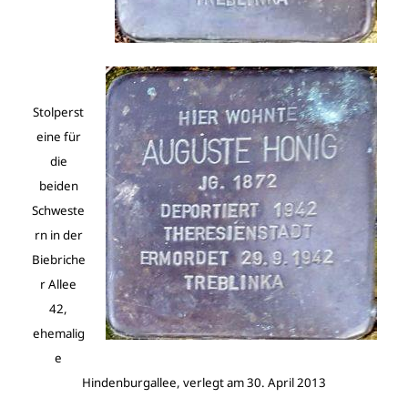
Stolperst
eine für
die
beiden
Schweste
rn in der
Biebriche
r Allee
42,
ehemalig
e
Hindenburgallee, verlegt am 30. April 2013