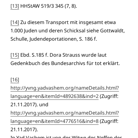
[13]
HHStAW 519/3 345 (7, 8).
[14]
Zu diesem Transport mit insgesamt etwa
1.000 Juden und deren Schicksal siehe Gottwaldt,
Schulle, Judendeportationen, S. 186 f.
[15]
Ebd. S.185 f. Dora Strauss wurde laut
Gedenkbuch des Bundesarchivs für tot erklärt.
[16]
http://yvng.yadvashem.org/nameDetails.html?
language=en&itemId=4892638&ind=2
(Zugriff:
21.11.2017). und
http://yvng.yadvashem.org/nameDetails.html?
language=en&itemId=4776516&ind=8
(Zugriff:
21.11.2017).
In Yad Vashem ist von der Witwe des Neffen der