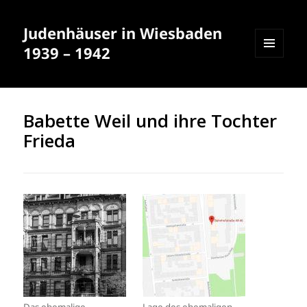
Judenhäuser in Wiesbaden
1939 – 1942
MENÜ
UND
WIDGETS
Babette Weil und ihre Tochter
Frieda
Das ehemalige
Lage des ehemaligen