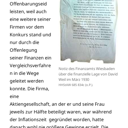
Offenbarungseid
leisten, weil auch
eine weitere seiner
Firmen vor dem
Konkurs stand und
nur durch die
Offenlegung
seiner Finanzen ein
Vergleichsverfahre
Notiz des Finanzamts Wiesbaden
n in die Wege
über die finanzielle Lage von David
Weil im März 1930
geleitet werden
HHStAW 685 834c (o.P.).
konnte. Die Firma,
eine
Aktiengesellschaft, an der er und seine Frau
jeweils zur Hälfte beteiligt waren, war während
der Inflationszeit gegründet worden, hatte
danach wohl nie größere Gewinne erzielt. Die