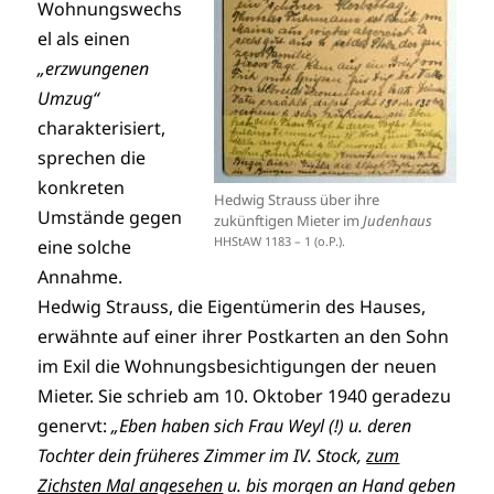
Wohnungswechs
el als einen
„erzwungenen
Umzug“
charakterisiert,
sprechen die
konkreten
Hedwig Strauss über ihre
Umstände gegen
zukünftigen Mieter im
Judenhaus
HHStAW 1183 – 1 (o.P.).
eine solche
Annahme.
Hedwig Strauss, die Eigentümerin des Hauses,
erwähnte auf einer ihrer Postkarten an den Sohn
im Exil die Wohnungsbesichtigungen der neuen
Mieter. Sie schrieb am 10. Oktober 1940 geradezu
genervt:
„Eben haben sich Frau Weyl (!) u. deren
Tochter dein früheres Zimmer im IV. Stock,
zum
Zichsten Mal angesehen
u. bis morgen an Hand geben