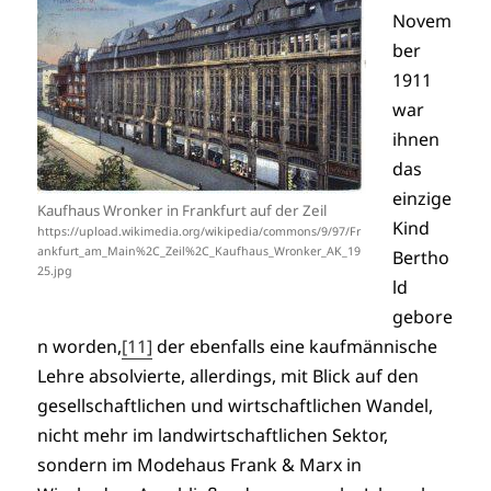
Novem
ber
1911
war
ihnen
das
einzige
Kaufhaus Wronker in Frankfurt auf der Zeil
Kind
https://upload.wikimedia.org/wikipedia/commons/9/97/Fr
ankfurt_am_Main%2C_Zeil%2C_Kaufhaus_Wronker_AK_19
Bertho
25.jpg
ld
gebore
n worden,
[11]
der ebenfalls eine kaufmännische
Lehre absolvierte, allerdings, mit Blick auf den
gesellschaftlichen und wirtschaftlichen Wandel,
nicht mehr im landwirtschaftlichen Sektor,
sondern im Modehaus Frank & Marx in