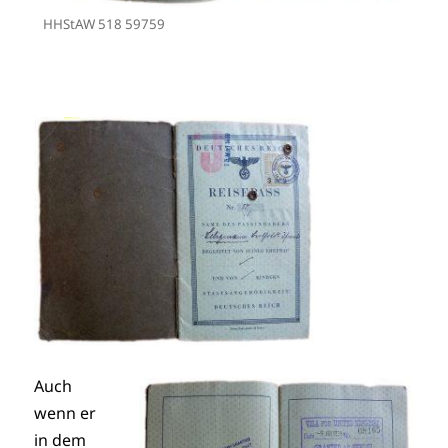
HHStAW 518 59759
Auch
wenn er
in dem