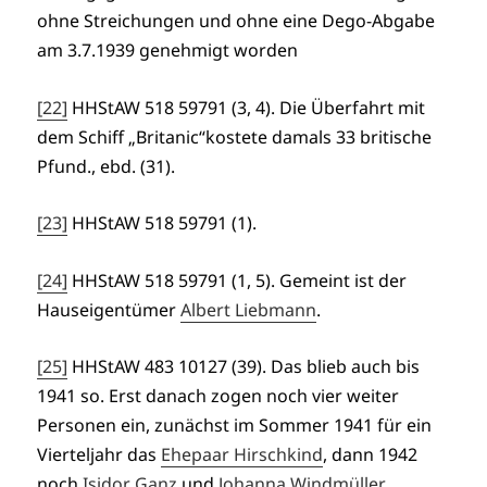
ohne Streichungen und ohne eine Dego-Abgabe
am 3.7.1939 genehmigt worden
[22]
HHStAW 518 59791 (3, 4). Die Überfahrt mit
dem Schiff „Britanic“kostete damals 33 britische
Pfund., ebd. (31).
[23]
HHStAW 518 59791 (1).
[24]
HHStAW 518 59791 (1, 5). Gemeint ist der
Hauseigentümer
Albert Liebmann
.
[25]
HHStAW 483 10127 (39). Das blieb auch bis
1941 so. Erst danach zogen noch vier weiter
Personen ein, zunächst im Sommer 1941 für ein
Vierteljahr das
Ehepaar Hirschkind
, dann 1942
noch
Isidor Ganz
und
Johanna Windmüller
.