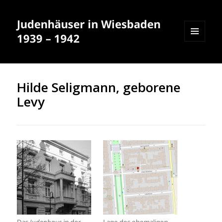
Judenhäuser in Wiesbaden
1939 – 1942
MENÜ
UND
WIDGETS
Hilde Seligmann, geborene
Levy
Das
Judenhaus
in der
Lage des ehemaligen