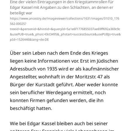
Eine der vielen Eintragungen in den Kriegstammrollen für
Edgar Kassel mit Angaben zu den Schlachten, an denen er
beteiligt war
https://www.ancestry.de/imageviewer/collections/1631/images/31010_176
562-00025?
treeid=&personid=&hintid=&queryId=5a1e6f1776855037ae69ff692a369c9c
&usePUB=true&_phsrc=Ekt3495&_phstart=successSource&usePUBJs=true&
pId=1526446&lang=de-DE
Über sein Leben nach dem Ende des Krieges
liegen keine Informationen vor. Erst im Jüdischen
Adressbuch von 1935 wird er als kaufmännischer
Angestellter, wohnhaft in der Moritzstr. 47 als
Bürger der Kurstadt geführt. Aber weder konnte
sein beruflicher Werdegang ermittelt, noch
konnten Firmen gefunden werden, die ihn
beschäftigt hatten.
Wie bei Edgar Kassel bleiben auch bei seiner