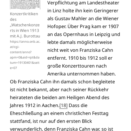
Verpflichtung am Landestheater
in Linz holte ihn kein Geringerer
Konzertkritiken
als Gustav Mahler an die Wiener
des
„Watschenkonze
Hofoper. Über Prag kam er 1907
rts in Wien 1913
an das Opernhaus in Leipzig und
mit A.J. Burottau
lebte damals möglicherweise
https://anno.onb.ac.
at/cgi-
nicht weit von Franziska Cahn
content/anno?
entfernt. 1910 bis 1912 soll er
apm=0&aid=rpt&da
tum=19130401&seit
große Konzerttouren nach
e=07
Amerika unternommen haben.
Ob Franziska Cahn ihn damals schon begleitete
ist nicht bekannt, aber nach seiner Rückkehr
heirateten die beiden am Heiligen Abend des
Jahres 1912 in Aachen.
[18]
Dass die
Eheschließung an einem christlichen Festtag
stattfand, ist nur auf den ersten Blick
verwunderlich, denn Franziska Cahn war, so ist