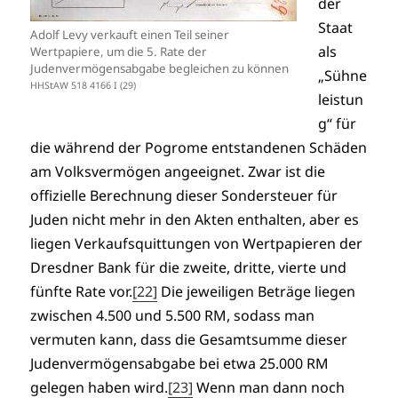
der
Staat
Adolf Levy verkauft einen Teil seiner
als
Wertpapiere, um die 5. Rate der
Judenvermögensabgabe begleichen zu können
„Sühne
HHStAW 518 4166 I (29)
leistun
g“ für
die während der Pogrome entstandenen Schäden
am Volksvermögen angeeignet. Zwar ist die
offizielle Berechnung dieser Sondersteuer für
Juden nicht mehr in den Akten enthalten, aber es
liegen Verkaufsquittungen von Wertpapieren der
Dresdner Bank für die zweite, dritte, vierte und
fünfte Rate vor.
[22]
Die jeweiligen Beträge liegen
zwischen 4.500 und 5.500 RM, sodass man
vermuten kann, dass die Gesamtsumme dieser
Judenvermögensabgabe bei etwa 25.000 RM
gelegen haben wird.
[23]
Wenn man dann noch