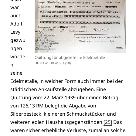
war
auch
Adolf
Levy
gezwu
ngen
worde
Quittung für abgelieferte Edelmetalle
HHStAW 518 4166 I (18)
n,
seine
Edelmetalle, in welcher Form auch immer, bei der
städtischen Ankaufstelle abzugeben. Eine
Quittung vom 22. März 1939 über einen Betrag
von 126,13 RM belegt die Abgabe von
Silberbesteck, kleineren Schmuckstücken und
weiteren edlen Haushaltsgegenständen.
[25]
Das
waren sicher erhebliche Verluste, zumal an solche