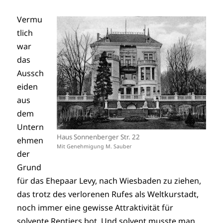
Vermu
tlich
war
das
Aussch
eiden
aus
dem
Untern
Haus Sonnenberger Str. 22
ehmen
Mit Genehmigung M. Sauber
der
Grund
für das Ehepaar Levy, nach Wiesbaden zu ziehen,
das trotz des verlorenen Rufes als Weltkurstadt,
noch immer eine gewisse Attraktivität für
solvente Rentiers bot. Und solvent musste man