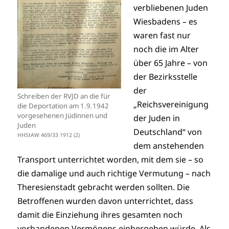
verbliebenen Juden
Wiesbadens – es
waren fast nur
noch die im Alter
über 65 Jahre – von
der Bezirksstelle
der
Schreiben der RVJD an die für
„Reichsvereinigung
die Deportation am 1.9.1942
vorgesehenen Jüdinnen und
der Juden in
Juden
Deutschland“ von
HHStAW 469/33 1912 (2)
dem anstehenden
Transport unterrichtet worden, mit dem sie – so
die damalige und auch richtige Vermutung – nach
Theresienstadt gebracht werden sollten. Die
Betroffenen wurden davon unterrichtet, dass
damit die Einziehung ihres gesamten noch
vorhandenen Vermögens einhergehen würde. Als