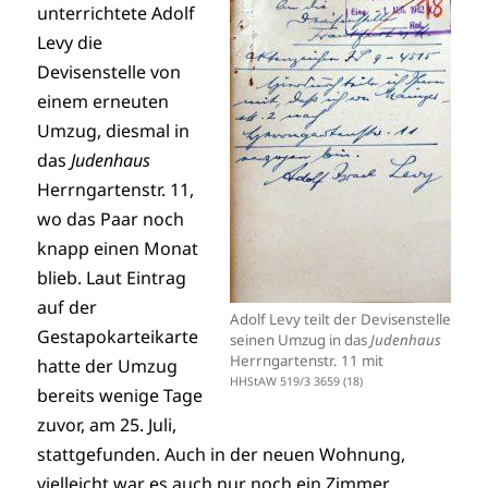
unterrichtete Adolf
Levy die
Devisenstelle von
einem erneuten
Umzug, diesmal in
das
Judenhaus
Herrngartenstr. 11,
wo das Paar noch
knapp einen Monat
blieb. Laut Eintrag
auf der
Adolf Levy teilt der Devisenstelle
Gestapokarteikarte
seinen Umzug in das
Judenhaus
Herrngartenstr. 11 mit
hatte der Umzug
HHStAW 519/3 3659 (18)
bereits wenige Tage
zuvor, am 25. Juli,
stattgefunden. Auch in der neuen Wohnung,
vielleicht war es auch nur noch ein Zimmer,