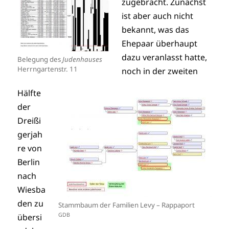
zugebracht. Zunächst
ist aber auch nicht
bekannt, was das
Ehepaar überhaupt
dazu veranlasst hatte,
Belegung des
Judenhauses
Herrngartenstr. 11
noch in der zweiten
Hälfte
der
Dreißi
gerjah
re von
Berlin
nach
Wiesba
den zu
Stammbaum der Familien Levy – Rappaport
GDB
übersi