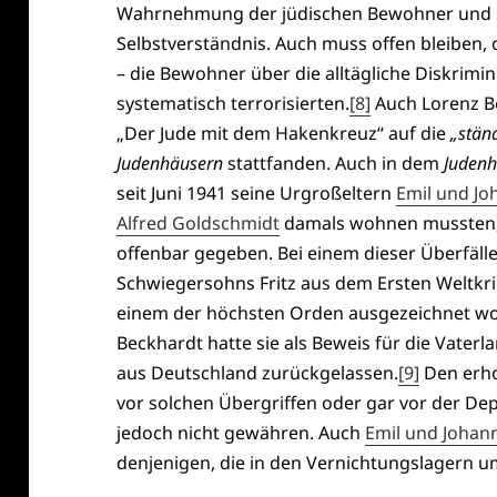
Wahrnehmung der jüdischen Bewohner und s
Selbstverständnis. Auch muss offen bleiben, 
– die Bewohner über die alltägliche Diskrim
systematisch terrorisierten.
[8]
Auch Lorenz B
„Der Jude mit dem Hakenkreuz“ auf die
„stän
Judenhäusern
stattfanden. Auch in dem
Juden
seit Juni 1941 seine Urgroßeltern
Emil und J
Alfred Goldschmidt
damals wohnen mussten,
offenbar gegeben. Bei einem dieser Überfäll
Schwiegersohns Fritz aus dem Ersten Weltkrie
einem der höchsten Orden ausgezeichnet word
Beckhardt hatte sie als Beweis für die Vaterla
aus Deutschland zurückgelassen.
[9]
Den erho
vor solchen Übergriffen oder gar vor der D
jedoch nicht gewähren. Auch
Emil und Joha
denjenigen, die in den Vernichtungslagern 