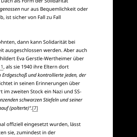
ach als Form der Solidarität
sgenossen
nur aus Bequemlichkeit oder
ist sicher von Fall zu Fall
hnten, dann kann Solidarität bei
eit ausgeschlossen werden. Aber auch
childert Eva Gerstle-Wertheimer über
11
, als sie 1940 ihre Eltern dort
Erdgeschoß und kontrollierte jeden, der
ichtet in seinen Erinnerungen über
rt im zweiten Stock ein Nazi und SS-
änzenden schwarzen Stiefeln und seiner
uf (polterte)“.
[7]
 offiziell eingesetzt wurden, lässt
ten sie, zumindest in der