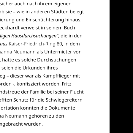
icher auch nach ihrem eigenen
ob sie – wie in anderen Städten belegt
inierung und Einschüchterung hinaus,
eckhardt verweist in seinem Buch
digen Hausdurchsuchungen“
, die in den
haus
Kaiser-Friedrich-Ring 80
, in dem
ohanna Neumann
als Untermieter von
 hatte es solche Durchsuchungen
e seien die Urkunden ihres
g – dieser war als Kampfflieger mit
en -, konfisziert worden. Fritz
ndstreue der Familie bei seiner Flucht
fften Schutz für die Schwiegereltern
eportation konnten die Dokumente
nna Neumann
gehören zu den
umgebracht wurden.