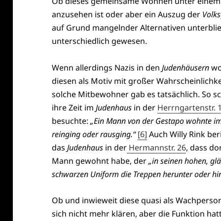
Ob dieses gemeinsame Wohnen unter einem D
anzusehen ist oder aber ein Auszug der
Volk
auf Grund mangelnder Alternativen unterblieb, 
unterschiedlich gewesen.
Wenn allerdings Nazis in den
Judenhäusern
wo
diesen als Motiv mit großer Wahrscheinlichk
solche Mitbewohner gab es tatsächlich. So s
ihre Zeit im
Judenhaus
in der
Herrngartenstr. 
besuchte:
„Ein Mann von der Gestapo wohnte im 
reinging oder rausging.“
[6]
Auch Willy Rink ber
das
Judenhaus
in der
Hermannstr. 26
, dass do
Mann gewohnt habe, der
„in seinen hohen, gl
schwarzen Uniform die Treppen herunter oder hina
Ob und inwieweit diese quasi als Wachpersonal
sich nicht mehr klären, aber die Funktion hat