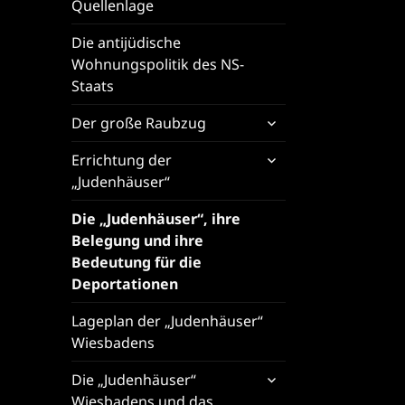
Quellenlage
Die antijüdische
Wohnungspolitik des NS-
Staats
untermenü
Der große Raubzug
öffnen
untermenü
Errichtung der
öffnen
„Judenhäuser“
Die „Judenhäuser“, ihre
Belegung und ihre
Bedeutung für die
Deportationen
Lageplan der „Judenhäuser“
Wiesbadens
untermenü
Die „Judenhäuser“
öffnen
Wiesbadens und das