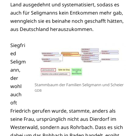
Land ausgedehnt und systematisiert, sodass es
auch für Seligmanns kein Entkommen mehr gab,
wenngleich sie es beinahe noch geschafft hätten,
aus Deutschland herauszukommen.
Siegfri
ed
Seligm
ann,
der
Stammbaum der Familien Seligmann und Scheier
wohl
GDB
auch
oft
Friedrich gerufen wurde, stammte, anders als
seine Frau, ursprünglich nicht aus Dierdorf im
Westerwald, sondern aus Rohrbach. Dass es sich
dabei um das Rohbach in Baden handelt, ergibt