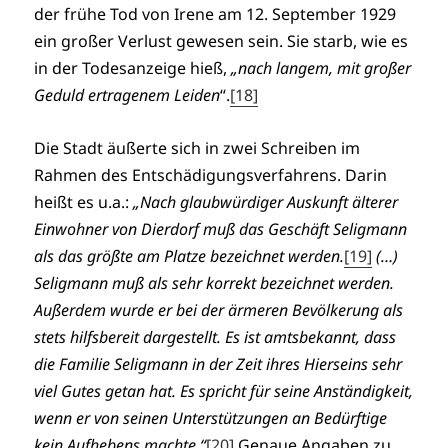
der frühe Tod von Irene am 12. September 1929
ein großer Verlust gewesen sein. Sie starb, wie es
in der Todesanzeige hieß,
„nach langem, mit großer
Geduld ertragenem Leiden
“.
[18]
Die Stadt äußerte sich in zwei Schreiben im
Rahmen des Entschädigungsverfahrens. Darin
heißt es u.a.:
„Nach glaubwürdiger Auskunft älterer
Einwohner von Dierdorf muß das Geschäft Seligmann
als das größte am Platze bezeichnet werden.
[19]
(…)
Seligmann muß als sehr korrekt bezeichnet werden.
Außerdem wurde er bei der ärmeren Bevölkerung als
stets hilfsbereit dargestellt. Es ist amtsbekannt, dass
die Familie Seligmann in der Zeit ihres Hierseins sehr
viel Gutes getan hat. Es spricht für seine Anständigkeit,
wenn er von seinen Unterstützungen an Bedürftige
kein Aufhebens machte.“
[20]
Genaue Angaben zu