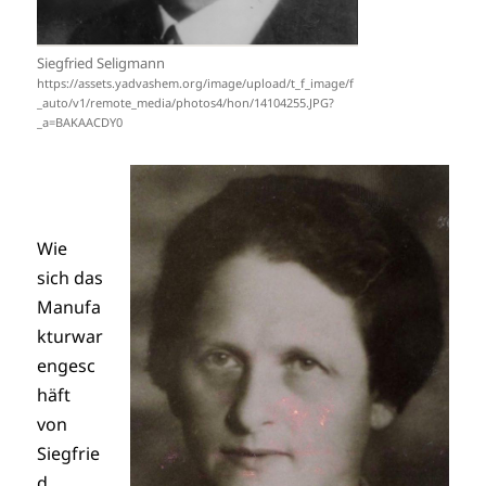
Siegfried Seligmann
https://assets.yadvashem.org/image/upload/t_f_image/f
_auto/v1/remote_media/photos4/hon/14104255.JPG?
_a=BAKAACDY0
Wie
sich das
Manufa
kturwar
engesc
häft
von
Siegfrie
d