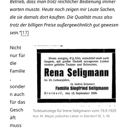
Betrieb, dass man trotz reichlicher Bedienung immer
warten musste. Heute noch zeigen mir Leute Sachen,
die sie damals dort kauften. Die Qualität muss also
trotz der billigen Preise außergewöhnlich gut gewesen
sein.“
[17]
Nicht
nur für
die
Familie
,
sonder
n auch
für das
Gesch
Todesanzeige für Irene Seligmann vom 19.9.1929
Aus: M. Meyer, Jüdisches Leben in Dierdorf III, S. 95
äft
muss