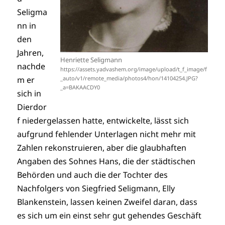
Seligma
nn in
den
Jahren,
Henriette Seligmann
nachde
https://assets.yadvashem.org/image/upload/t_f_image/f
m er
_auto/v1/remote_media/photos4/hon/14104254.JPG?
_a=BAKAACDY0
sich in
Dierdor
f niedergelassen hatte, entwickelte, lässt sich
aufgrund fehlender Unterlagen nicht mehr mit
Zahlen rekonstruieren, aber die glaubhaften
Angaben des Sohnes Hans, die der städtischen
Behörden und auch die der Tochter des
Nachfolgers von Siegfried Seligmann, Elly
Blankenstein, lassen keinen Zweifel daran, dass
es sich um ein einst sehr gut gehendes Geschäft