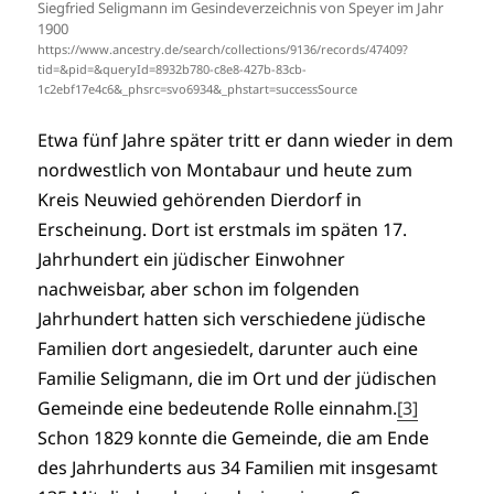
Siegfried Seligmann im Gesindeverzeichnis von Speyer im Jahr
1900
https://www.ancestry.de/search/collections/9136/records/47409?
tid=&pid=&queryId=8932b780-c8e8-427b-83cb-
1c2ebf17e4c6&_phsrc=svo6934&_phstart=successSource
Etwa fünf Jahre später tritt er dann wieder in dem
nordwestlich von Montabaur und heute zum
Kreis Neuwied gehörenden Dierdorf in
Erscheinung. Dort ist erstmals im späten 17.
Jahrhundert ein jüdischer Einwohner
nachweisbar, aber schon im folgenden
Jahrhundert hatten sich verschiedene jüdische
Familien dort angesiedelt, darunter auch eine
Familie Seligmann, die im Ort und der jüdischen
Gemeinde eine bedeutende Rolle einnahm.
[3]
Schon 1829 konnte die Gemeinde, die am Ende
des Jahrhunderts aus 34 Familien mit insgesamt