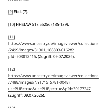
[9]
Ebd. (7).
[10]
HHStAW 518 55256 (135-139).
[11]
https://www.ancestry.de/imageviewer/collections
/2499/images/31301_168803-01628?
pId=903812415
. (Zugriff: 09.07.2026).
[12]
https://www.ancestry.de/imageviewer/collections
/7488/images/NYT715_5781-0048?
usePUB=true&usePUBJs=true&pId=30177247
.
(Zugriff: 09.07.2026).
[13]