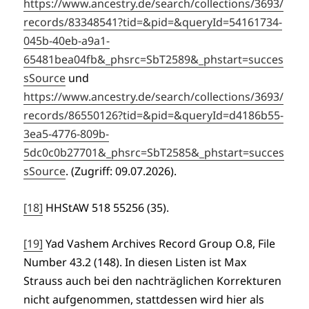
https://www.ancestry.de/search/collections/3693/
records/83348541?tid=&pid=&queryId=54161734-
045b-40eb-a9a1-
65481bea04fb&_phsrc=SbT2589&_phstart=succes
sSource
und
https://www.ancestry.de/search/collections/3693/
records/86550126?tid=&pid=&queryId=d4186b55-
3ea5-4776-809b-
5dc0c0b27701&_phsrc=SbT2585&_phstart=succes
sSource
. (Zugriff: 09.07.2026).
[18]
HHStAW 518 55256 (35).
[19]
Yad Vashem Archives Record Group O.8, File
Number 43.2 (148). In diesen Listen ist Max
Strauss auch bei den nachträglichen Korrekturen
nicht aufgenommen, stattdessen wird hier als