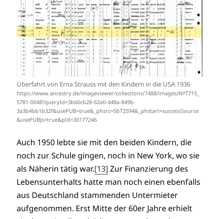
Überfahrt von Erna Strauss mit den Kindern in die USA 1936
https://www.ancestry.de/imageviewer/collections/7488/images/NYT715_
5781-0048?queryId=3b66cb28-62a0-448a-849b-
3a3b4bb1b32f&usePUB=true&_phsrc=SbT2594&_phstart=successSource
&usePUBJs=true&pId=30177246
Auch 1950 lebte sie mit den beiden Kindern, die
noch zur Schule gingen, noch in New York, wo sie
als Näherin tätig war.
[13]
Zur Finanzierung des
Lebensunterhalts hatte man noch einen ebenfalls
aus Deutschland stammenden Untermieter
aufgenommen. Erst Mitte der 60er Jahre erhielt