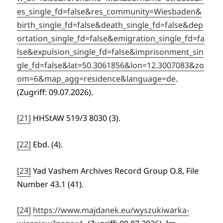
es_single_fd=false&res_community=Wiesbaden&
birth_single_fd=false&death_single_fd=false&dep
ortation_single_fd=false&emigration_single_fd=fa
lse&expulsion_single_fd=false&imprisonment_sin
gle_fd=false&lat=50.3061856&lon=12.3007083&zo
om=6&map_agg=residence&language=de
.
(Zugriff: 09.07.2026).
[21]
HHStAW 519/3 8030 (3).
[22]
Ebd. (4).
[23]
Yad Vashem Archives Record Group O.8, File
Number 43.1 (41).
[24]
https://www.majdanek.eu/wyszukiwarka-