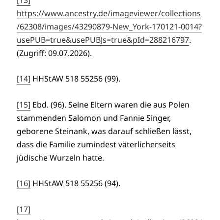
https://www.ancestry.de/imageviewer/collections
/62308/images/43290879-New_York-170121-0014?
usePUB=true&usePUBJs=true&pId=288216797
.
(Zugriff: 09.07.2026).
[14]
HHStAW 518 55256 (99).
[15]
Ebd. (96). Seine Eltern waren die aus Polen
stammenden Salomon und Fannie Singer,
geborene Steinank, was darauf schließen lässt,
dass die Familie zumindest väterlicherseits
jüdische Wurzeln hatte.
[16]
HHStAW 518 55256 (94).
[17]