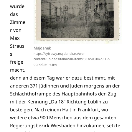
wurde
das
Zimme
r von
Max
Straus
Majdanek
s
https://cyfrowy.majdanek.eu/wp-
content/uploads/tainacan-items/333/50310/2.11.2-
freige
ogrodzenie.jpg
macht,
denn an diesem Tag war er dazu bestimmt, mit
anderen 371 Jüdinnen und Juden morgens an der
Schlachthoframpe des Hauptbahnhofs den Zug
mit der Kennung „Da 18“ Richtung Lublin zu
besteigen. Nach einem Halt in Frankfurt, wo
weitere etwa 900 Menschen aus dem gesamten
Regierungsbezirk Wiesbaden hinzukamen, setzte