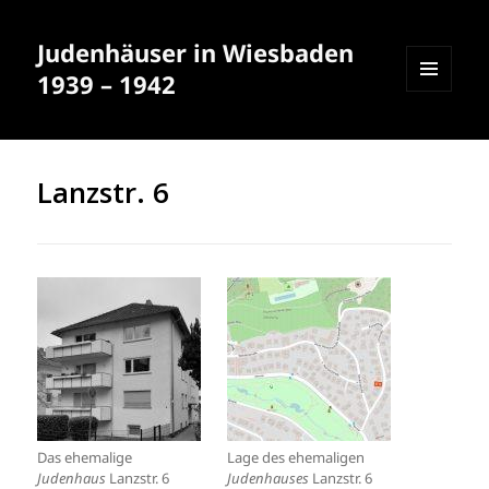
Judenhäuser in Wiesbaden
1939 – 1942
MENÜ
UND
WIDGETS
Lanzstr. 6
Das ehemalige
Lage des ehemaligen
Judenhaus
Lanzstr. 6
Judenhauses
Lanzstr. 6